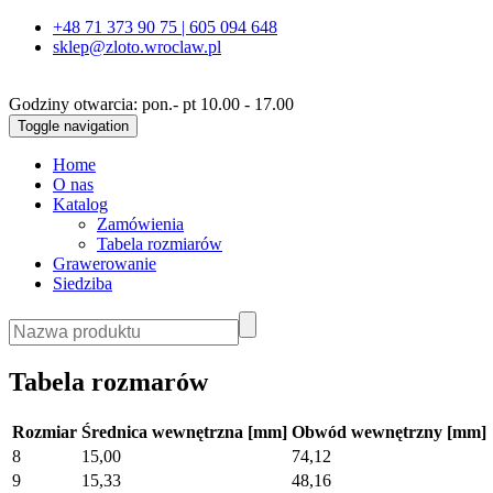
+48 71 373 90 75 | 605 094 648
sklep@zloto.wroclaw.pl
Godziny otwarcia: pon.- pt 10.00 - 17.00
Toggle navigation
Home
O nas
Katalog
Zamówienia
Tabela rozmiarów
Grawerowanie
Siedziba
Tabela rozmarów
Rozmiar
Średnica wewnętrzna [mm]
Obwód wewnętrzny [mm]
8
15,00
74,12
9
15,33
48,16