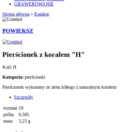
GRAWEROWANIE
Strona główna
»
Katalog
POWIĘKSZ
Pierścionek z koralem "H"
Kod: H
Kategoria:
pierścionki
Pierścionek wykonany ze złota żółtego z naturalnym koralem
Szczegóły
rozmiar
19
próba
0,585
masa
3,23 g