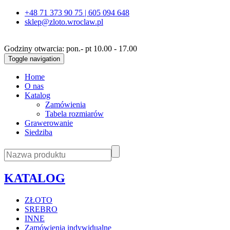
+48 71 373 90 75 | 605 094 648
sklep@zloto.wroclaw.pl
Godziny otwarcia: pon.- pt 10.00 - 17.00
Toggle navigation
Home
O nas
Katalog
Zamówienia
Tabela rozmiarów
Grawerowanie
Siedziba
KATALOG
ZŁOTO
SREBRO
INNE
Zamówienia indywidualne