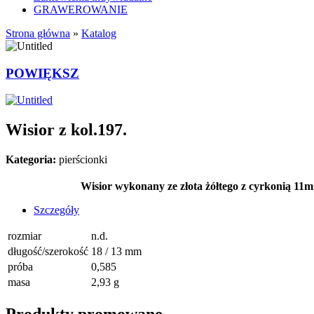
GRAWEROWANIE
Strona główna
»
Katalog
POWIĘKSZ
Wisior z kol.197.
Kategoria:
pierścionki
Wisior wykonany ze złota żółtego z cyrkonią 1
Szczegóły
rozmiar
n.d.
długość/szerokość
18 / 13 mm
próba
0,585
masa
2,93 g
Produkty promowane