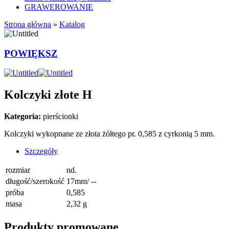
GRAWEROWANIE
Strona główna
»
Katalog
POWIĘKSZ
Kolczyki złote H
Kategoria:
pierścionki
Kolczyki wykopnane ze złota żółtego pr. 0,585 z cyrkonią 5 mm.
Szczegóły
rozmiar
nd.
długość/szerokość
17mm/ --
próba
0,585
masa
2,32 g
Produkty promowane