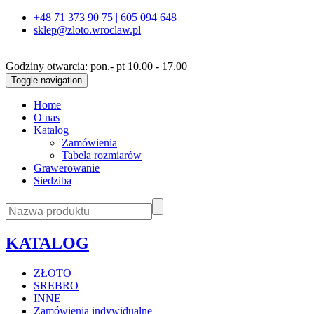
+48 71 373 90 75 | 605 094 648
sklep@zloto.wroclaw.pl
Godziny otwarcia: pon.- pt 10.00 - 17.00
Toggle navigation
Home
O nas
Katalog
Zamówienia
Tabela rozmiarów
Grawerowanie
Siedziba
KATALOG
ZŁOTO
SREBRO
INNE
Zamówienia indywidualne