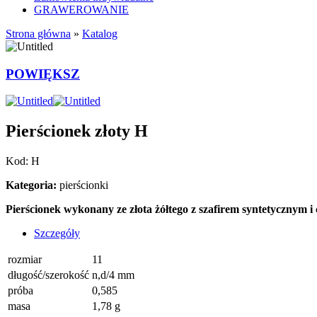
GRAWEROWANIE
Strona główna
»
Katalog
POWIĘKSZ
Pierścionek złoty H
Kod: H
Kategoria:
pierścionki
Pierścionek wykonany ze złota żółtego z szafirem syntetycznym i
Szczegóły
rozmiar
11
długość/szerokość
n,d/4 mm
próba
0,585
masa
1,78 g